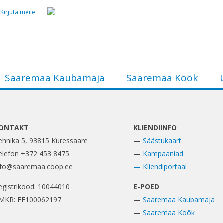
Kirjuta meile
Saaremaa Kaubamaja
Saaremaa Köök
ONTAKT
KLIENDIINFO
ehnika 5, 93815 Kuressaare
—
Säästukaart
elefon +372 453 8475
—
Kampaaniad
nfo@saaremaa.coop.ee
— Kliendiportaal
egistrikood: 10044010
E-POED
MKR: EE100062197
—
Saaremaa Kaubamaja
—
Saaremaa Köök