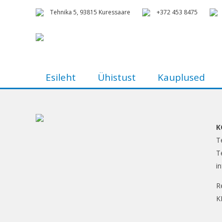
Tehnika 5, 93815 Kuressaare
+372 453 8475
Esileht
Ühistust
Kauplused
K
T
T
i
R
K