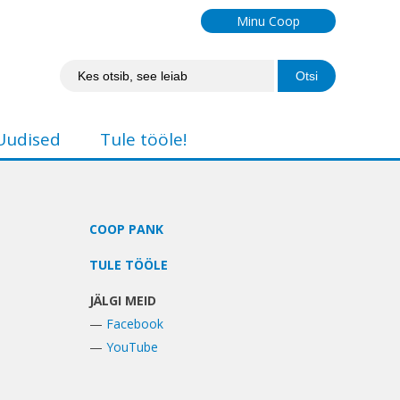
Minu Coop
Uudised
Tule tööle!
COOP PANK
TULE TÖÖLE
JÄLGI MEID
—
Facebook
—
YouTube